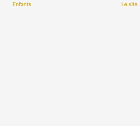
Enfants
Le site
Mentions légales
-
Crédits : Meryl
Voir les avis