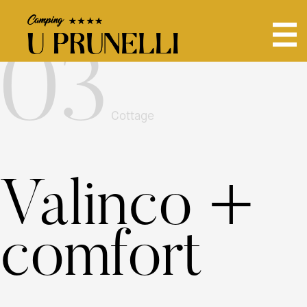
03
Cottage
Valinco +
comfort