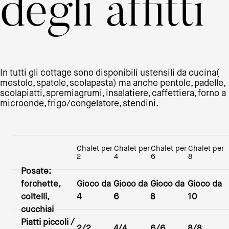
degli affitti
In tutti gli cottage sono disponibili ustensili da cucina(
mestolo, spatole, scolapasta) ma anche pentole, padelle,
scolapiatti, spremiagrumi, insalatiere, caffettiera, forno a
microonde, frigo/congelatore, stendini.
Chalet per
Chalet per
Chalet per
Chalet per
2
4
6
8
Posate:
forchette,
Gioco da
Gioco da
Gioco da
Gioco da
coltelli,
4
6
8
10
cucchiai
Piatti piccoli /
2/2
4/4
6/6
8/8