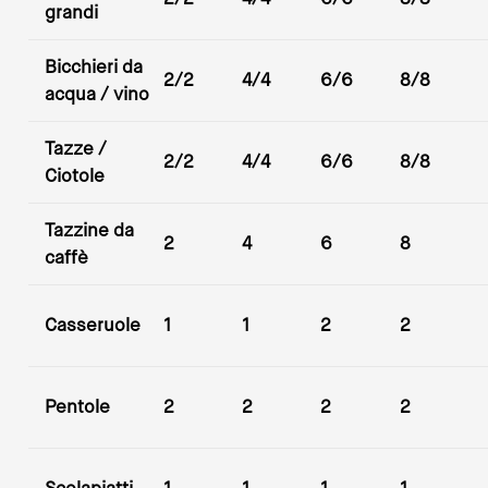
grandi
Bicchieri da
2/2
4/4
6/6
8/8
acqua / vino
Tazze /
2/2
4/4
6/6
8/8
Ciotole
Tazzine da
2
4
6
8
caffè
Casseruole
1
1
2
2
Pentole
2
2
2
2