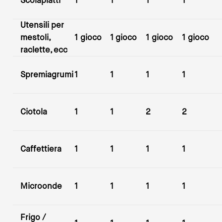
Scolapiatti
1
1
1
1
Utensili per
mestoli,
1 gioco
1 gioco
1 gioco
1 gioco
raclette, ecc
Spremiagrumi
1
1
1
1
Ciotola
1
1
2
2
Caffettiera
1
1
1
1
Microonde
1
1
1
1
Frigo /