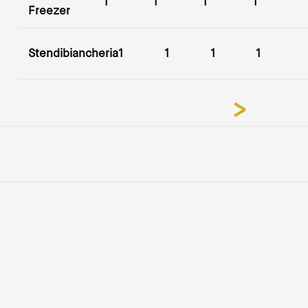
1
1
1
1
Freezer
Stendibiancheria
1
1
1
1
>