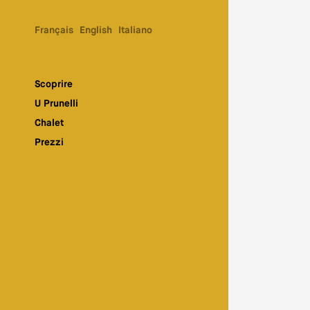
Français
English
Italiano
Scoprire
U Prunelli
Chalet
Prezzi