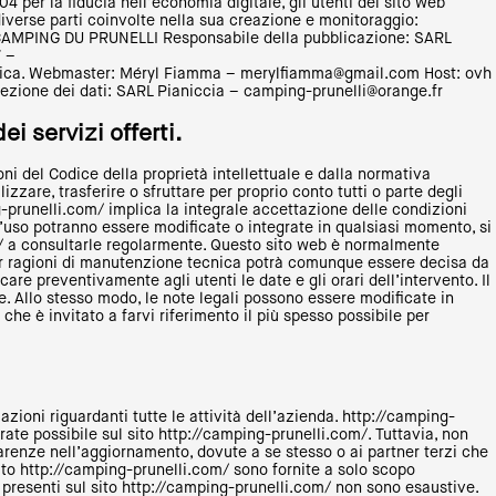
4 per la fiducia nell’economia digitale, gli utenti del sito web
diverse parti coinvolte nella sua creazione e monitoraggio:
E CAMPING DU PRUNELLI Responsabile della pubblicazione: SARL
 –
uridica. Webmaster: Méryl Fiamma – merylfiamma@gmail.com Host: ovh
ezione dei dati: SARL Pianiccia – camping-prunelli@orange.fr
ei servizi offerti.
ioni del Codice della proprietà intellettuale e dalla normativa
izzare, trasferire o sfruttare per proprio conto tutti o parte degli
ng-prunelli.com/ implica la integrale accettazione delle condizioni
 d’uso potranno essere modificate o integrate in qualsiasi momento, si
om/ a consultarle regolarmente. Questo sito web è normalmente
per ragioni di manutenzione tecnica potrà comunque essere decisa da
re preventivamente agli utenti le date e gli orari dell’intervento. Il
. Allo stesso modo, le note legali possono essere modificate in
e è invitato a farvi riferimento il più spesso possibile per
azioni riguardanti tutte le attività dell’azienda. http://camping-
ate possibile sul sito http://camping-prunelli.com/. Tuttavia, non
arenze nell’aggiornamento, dovute a se stesso o ai partner terzi che
sito http://camping-prunelli.com/ sono fornite a solo scopo
 presenti sul sito http://camping-prunelli.com/ non sono esaustive.