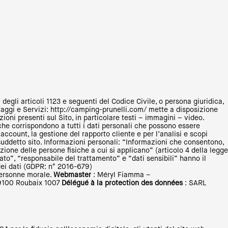
degli articoli 1123 e seguenti del Codice Civile, o persona giuridica,
ntaggi e Servizi: http://camping-prunelli.com/ mette a disposizione
azioni presenti sul Sito, in particolare testi – immagini – video.
che corrispondono a tutti i dati personali che possono essere
ccount, la gestione del rapporto cliente e per l’analisi e scopi
l suddetto sito. Informazioni personali: “Informazioni che consentono,
azione delle persone fisiche a cui si applicano” (articolo 4 della legge
sato”, “responsabile del trattamento” e “dati sensibili” hanno il
dei dati (GDPR: n° 2016-679)
personne morale.
Webmaster
: Méryl Fiamma –
59100 Roubaix 1007
Délégué à la protection des données
: SARL