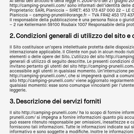
Ai sensi dell’articolo 6 della legge n. 2004-575 del 21 giugno 200
http://camping-prunelli.com/ sono informati dell’identità delle 
Proprietario: SARL Pianiccia – SIRET: 453 173 437 000 22 – L
Pianiccia – camping-prunelli@orange.fr –
TVA FR42 453 173 437
Il responsabile della pubblicazione è una persona fisica o gi
– 2 rue Kellermann 59100 Roubaix 1007 Responsabile della prot
2. Condizioni generali di utilizzo del sito e d
Il Sito costituisce un’opera intellettuale protetta dalle disposiz
internazionale applicabile. Il Cliente non può in alcun modo riutil
elementi o delle opere del Sito. L’utilizzo del sito http://campi
generali di utilizzo di seguito descritte. Le presenti condizioni
invitano pertanto gli utenti del sito http://camping-prunelli.c
accessibile agli utenti in qualsiasi momento. Un’interruzione 
http://camping-prunelli.com/, che si impegnerà quindi a comunica
sito http://camping-prunelli.com/ viene aggiornato regolarmente
qualsiasi momento: esse sono comunque vincolanti per l’utente ch
leggerle.
3.
Descrizione dei servizi forniti
Il sito http://camping-prunelli.com/ ha lo scopo di fornire inform
prunelli.com/ si impegna a fornire informazioni quanto più accur
può essere ritenuto responsabile per omissioni, inesattezze e c
forniscono tali informazioni. Tutte le informazioni indicate sul 
informativo e sono soggette a modifiche. Inoltre le informazioni