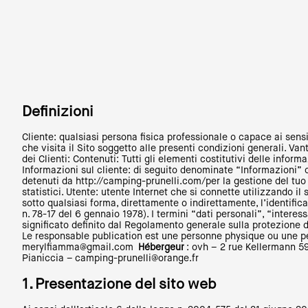
Definizioni
Cliente: qualsiasi persona fisica professionale o capace ai sensi 
che visita il Sito soggetto alle presenti condizioni generali. Va
dei Clienti: Contenuti: Tutti gli elementi costitutivi delle inform
Informazioni sul cliente: di seguito denominate “Informazioni” 
detenuti da http://camping-prunelli.com/per la gestione del tuo a
statistici. Utente: utente Internet che si connette utilizzando i
sotto qualsiasi forma, direttamente o indirettamente, l’identific
n. 78-17 del 6 gennaio 1978). I termini “dati personali”, “interes
significato definito dal Regolamento generale sulla protezione 
Le responsable publication est une personne physique ou une 
merylfiamma@gmail.com
Hébergeur
: ovh – 2 rue Kellermann 
Pianiccia –
camping-prunelli@orange.fr
1.
Presentazione del sito web